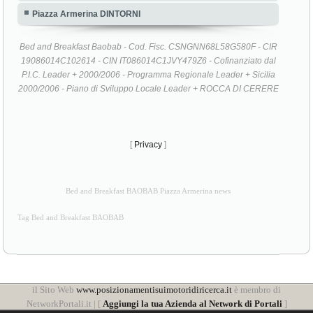
Piazza Armerina DINTORNI
Bed and Breakfast Baobab - Cod. Fisc. CSNGNN68L58G580F - CIR
19086014C102614 - CIN IT086014C1JVY479Z6 - Cofinanziato dal
P.I.C. Leader + 2000/2006 - Programma Regionale Leader + Sicilia
2000/2006 - Piano di Sviluppo Locale Leader + ROCCA DI CERERE
[
Privacy
]
Bed and Breakfast BAOBAB Piazza Armerina news
Tag Bed and Breakfast BAOBAB
il Sito Web
www.posizionamentisuimotoridiricerca.it
è membro di
NetworkPortali.it | [
Aggiungi la tua Azienda al Network di Portali
]