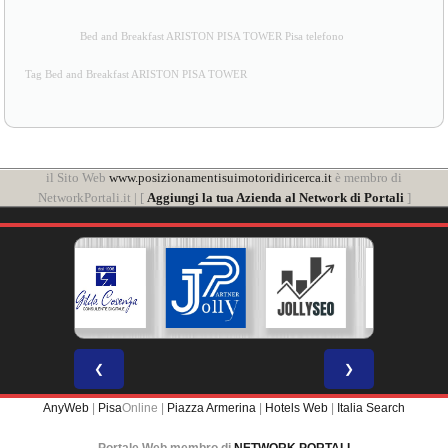
Bed and Breakfast ARISTON PISA TOWER Pisa telefono
Tag Bed and Breakfast ARISTON PISA TOWER
il Sito Web
www.posizionamentisuimotoridiricerca.it
è membro di
NetworkPortali.it | [
Aggiungi la tua Azienda al Network di Portali
]
❮
❯
AnyWeb
|
Pisa
Online |
Piazza Armerina
|
Hotels Web
|
Italia Search
Portale Web membro di
NETWORK PORTALI