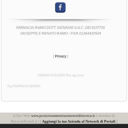
FARMACIA RAIMO DOTT. GIOVANNI S.N.C. DEI DOTT.RI
GIUSEPPE E RENATO RAIMO - P.IVA 01264420504
[
Privacy
]
FARMACIA RAIMO Pisa tagcloud
Tag FARMACIA RAIMO
il Sito Web
www.posizionamentisuimotoridiricerca.it
è membro di
NetworkPortali.it | [
Aggiungi la tua Azienda al Network di Portali
]