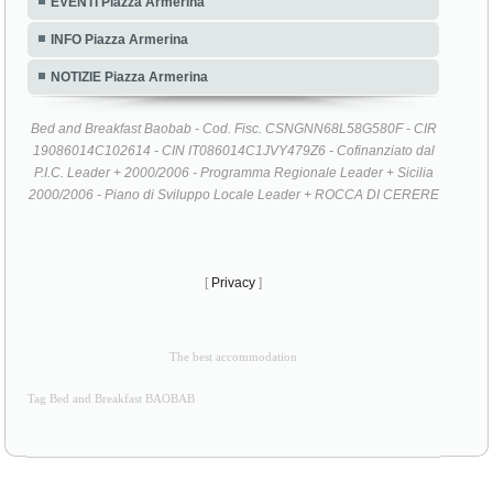
EVENTI Piazza Armerina
INFO Piazza Armerina
NOTIZIE Piazza Armerina
Bed and Breakfast Baobab - Cod. Fisc. CSNGNN68L58G580F - CIR
19086014C102614 - CIN IT086014C1JVY479Z6 - Cofinanziato dal
P.I.C. Leader + 2000/2006 - Programma Regionale Leader + Sicilia
2000/2006 - Piano di Sviluppo Locale Leader + ROCCA DI CERERE
[
Privacy
]
The best accommodation
Tag Bed and Breakfast BAOBAB