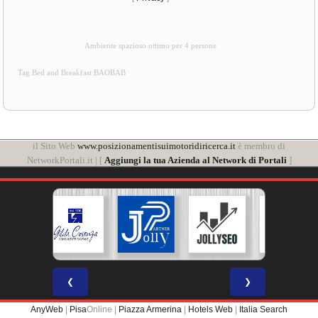
Ambiente spazioso ottimo per 4 persone
Tag Bed and Breakfast BAOBAB
il Sito Web
www.posizionamentisuimotoridiricerca.it
è membro di
NetworkPortali.it | [
Aggiungi la tua Azienda al Network di Portali
]
❮
❯
AnyWeb
|
Pisa
Online |
Piazza Armerina
|
Hotels Web
|
Italia Search